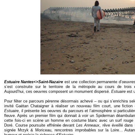
Estuaire Nantes<>Saint-
Nazaire
est une collection permanente d’oeuvres
s’est construite sur le territoire de la métropole au cours de trois 
Aujourd’hui, ces oeuvres composent un monument dispersé.
Estuaire
est 
Pour fêter ce parcours pérenne désormais achevé – ou qui s’enrichira se
invité Gaëtan Chataigner à réaliser un nouveau film court, une fiction qu
Estuaire
, il présente les oeuvres du parcours et l’atmosphère si particuliè
fleuve. Après un premier film qui donnait à voir un Spiderman déambulant
cette fois-
ci en scène un homme en costume blanc avec un surf rouge
Doré. Course poursuite effrénée devant
Les Anneaux
, rêve éveillé dans
signée Mrzyk & Moriceau, rencontres improbables sur la Loire… Autant
humour et poésie la richesse d’
Estuaire
.