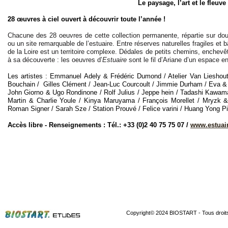
Le paysage, l’art et le fleuve
28 œuvres à ciel ouvert à découvrir toute l’année !
Chacune des 28 oeuvres de cette collection permanente, répartie sur do
ou un site remarquable de l’estuaire. Entre réserves naturelles fragiles et b
de la Loire est un territoire complexe. Dédales de petits chemins, enchevêt
à sa découverte : les oeuvres d’
Estuaire
sont le fil d’Ariane d’un espace e
Les artistes : Emmanuel Adely & Frédéric Dumond / Atelier Van Lieshout
Bouchain / Gilles Clément / Jean-
Luc Courcoult / Jimmie Durham / Eva &
John Giorno & Ugo Rondinone / Rolf Julius / Jeppe hein / Tadashi Kawam
Martin & Charlie Youle / Kinya Maruyama / François Morellet / Mryzk &
Roman Signer / Sarah Sze / Station Prouvé / Felice varini / Huang Yong P
Accès libre -
Renseignements : Tél.: +33 (0)2 40 75 75 07 /
www.estuair
Copyright© 2024 BIOSTART -
Tous droit