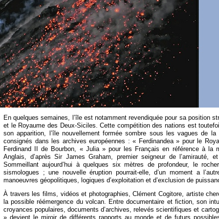
En quelques semaines, l’île est notamment revendiquée pour sa position str
et le Royaume des Deux-
Siciles. Cette compétition des nations est toutef
son apparition, l’île nouvellement formée sombre sous les vagues de la
consignés dans les archives européennes : « Ferdinandea » pour le Ro
Ferdinand II de Bourbon, « Julia » pour les Français en référence à la 
Anglais, d’après Sir James Graham, premier seigneur de l’amirauté, et 
Sommeillant aujourd’hui à quelques six mètres de profondeur, le rocher
sismologues ; une nouvelle éruption pourrait-
elle, d’un moment a l’autr
manoeuvres géopolitiques, logiques d’exploitation et d’exclusion de puissan
À travers les films, vidéos et photographies, Clément Cogitore, artiste che
la possible réémergence du volcan. Entre documentaire et fiction, son int
croyances populaires, documents d’archives, relevés scientifiques et carto
» devient le miroir de différents rapports au monde et de futurs possible