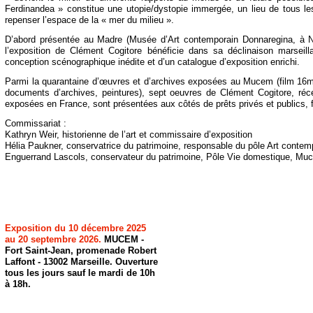
Ferdinandea » constitue une utopie/dystopie immergée, un lieu de tous les p
repenser l’espace de la « mer du milieu ».
D’abord présentée au Madre (Musée d’Art contemporain Donnaregina, à N
l’exposition de Clément Cogitore bénéficie dans sa déclinaison marseill
conception scénographique inédite et d’un catalogue d’exposition enrichi.
Parmi la quarantaine d’œuvres et d’archives exposées au Mucem (film 16mm
documents d’archives, peintures), sept oeuvres de Clément Cogitore, r
exposées en France, sont présentées aux côtés de prêts privés et publics, f
Commissariat :
Kathryn Weir, historienne de l’art et commissaire d’exposition
Hélia Paukner, conservatrice du patrimoine, responsable du pôle Art conte
Enguerrand Lascols, conservateur du patrimoine, Pôle Vie domestique, Mu
Exposition du 10 décembre 2025
au 20 septembre 2026.
MUCEM -
Fort Saint-
Jean, promenade Robert
Laffont -
13002 Marseille. Ouverture
tous les jours sauf le mardi de 10h
à 18h.